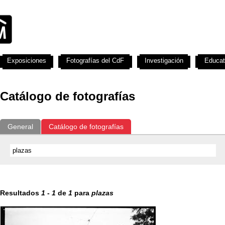
Exposiciones
Fotografías del CdF
Investigación
Educat
Catálogo de fotografías
General
Catálogo de fotografías
Resultados
1
-
1
de
1
para
plazas