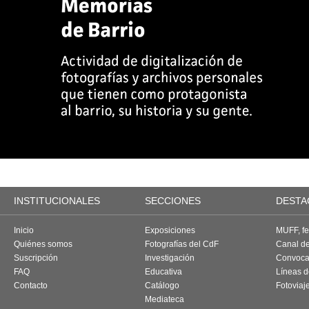
INSTITUCIONALES
SECCIONES
DESTA
Inicio
Exposiciones
MUFF, fes
Quiénes somos
Fotografías del CdF
Canal d
Suscripción
Investigación
Convoca
FAQ
Educativa
Líneas d
Contacto
Catálogo
Fotoviaj
Mediateca