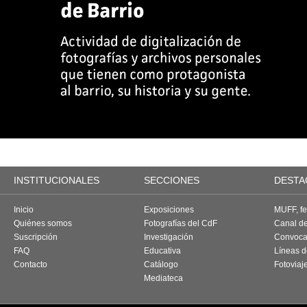
INSTITUCIONALES
SECCIONES
DESTA
Inicio
Exposiciones
MUFF, fes
Quiénes somos
Fotografías del CdF
Canal d
Suscripción
Investigación
Convoca
FAQ
Educativa
Líneas d
Contacto
Catálogo
Fotoviaj
Mediateca