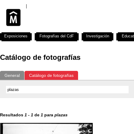
Exposiciones
Fotografías del CdF
Investigación
Educat
Catálogo de fotografías
General
Catálogo de fotografías
Resultados
1
-
1
de
1
para
plazas