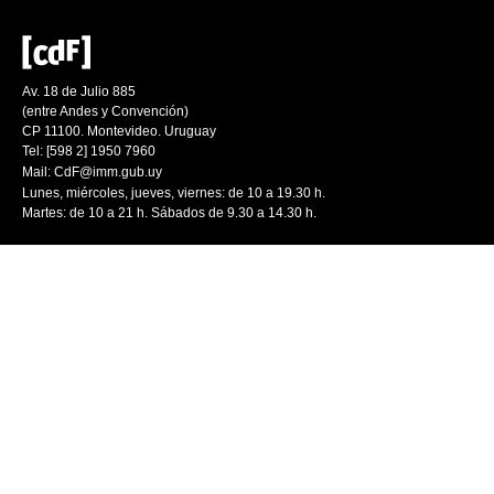
Av. 18 de Julio 885
(entre Andes y Convención)
CP 11100. Montevideo. Uruguay
Tel: [598 2] 1950 7960
Mail:
CdF@imm.gub.uy
Lunes, miércoles, jueves, viernes: de 10 a 19.30 h.
Martes: de 10 a 21 h. Sábados de 9.30 a 14.30 h.