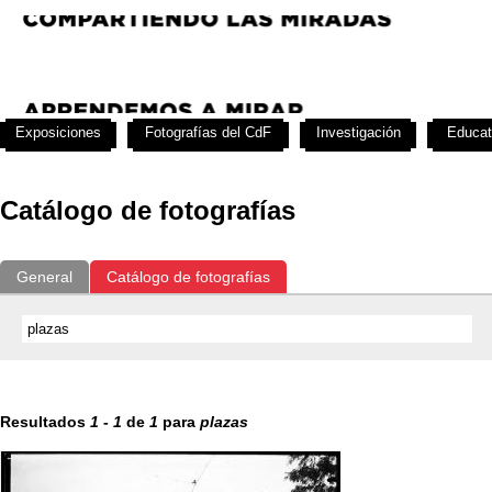
Exposiciones
Fotografías del CdF
Investigación
Educat
Catálogo de fotografías
General
Catálogo de fotografías
Resultados
1
-
1
de
1
para
plazas