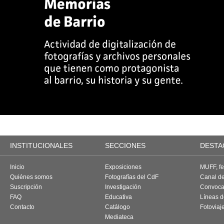
INSTITUCIONALES
SECCIONES
DESTA
Inicio
Exposiciones
MUFF, fes
Quiénes somos
Fotografías del CdF
Canal d
Suscripción
Investigación
Convoca
FAQ
Educativa
Líneas d
Contacto
Catálogo
Fotoviaj
Mediateca