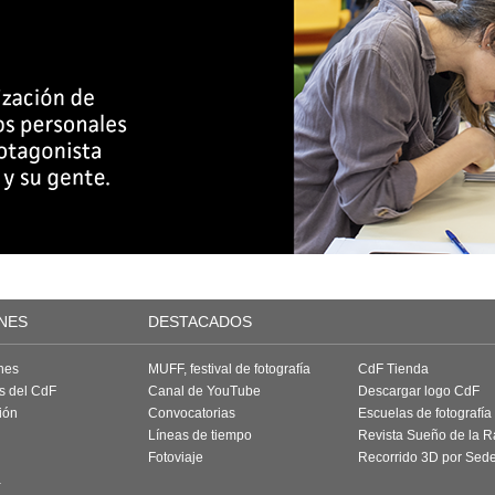
NES
DESTACADOS
nes
MUFF, festival de fotografía
CdF Tienda
as del CdF
Canal de YouTube
Descargar logo CdF
ión
Convocatorias
Escuelas de fotografía
Líneas de tiempo
Revista Sueño de la 
Fotoviaje
Recorrido 3D por Sed
a