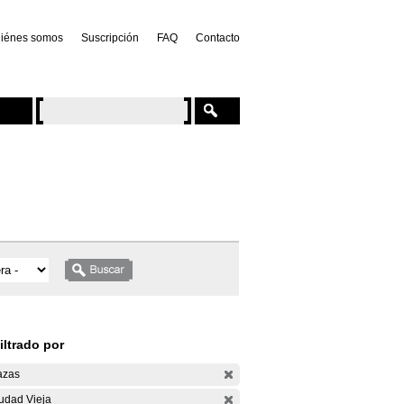
iénes somos
Suscripción
FAQ
Contacto
iltrado por
azas
udad Vieja