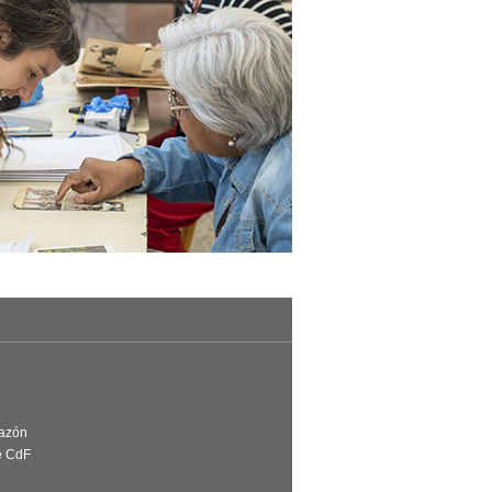
Razón
e CdF