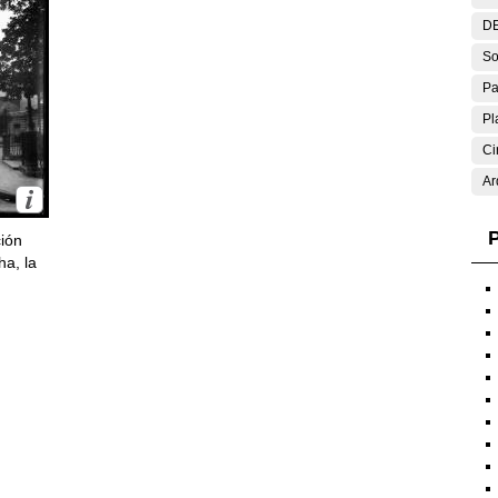
DE
So
Pa
Pl
Ci
Ar
P
ción
ha, la