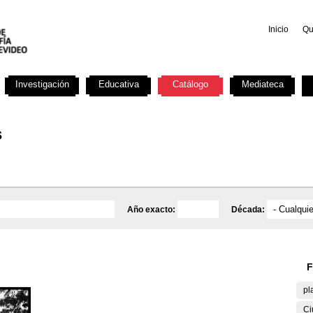
Inicio
Qu
Investigación
Educativa
Catálogo
Mediateca
s
Año exacto:
Década:
F
pl
Ci