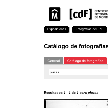
Exposiciones
Fotografías del CdF
Catálogo de fotografía
General
Catálogo de fotografías
Resultados
1
-
1
de
1
para
plazas