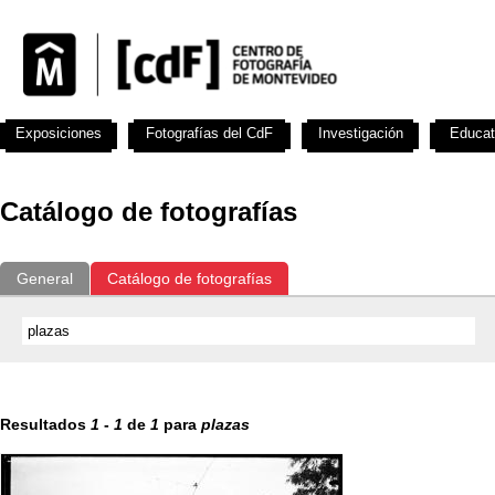
Exposiciones
Fotografías del CdF
Investigación
Educat
Catálogo de fotografías
General
Catálogo de fotografías
Resultados
1
-
1
de
1
para
plazas