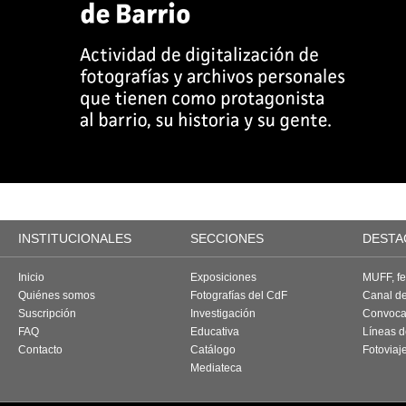
INSTITUCIONALES
SECCIONES
DESTA
Inicio
Exposiciones
MUFF, fes
Quiénes somos
Fotografías del CdF
Canal d
Suscripción
Investigación
Convoca
FAQ
Educativa
Líneas d
Contacto
Catálogo
Fotoviaj
Mediateca