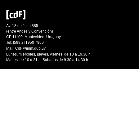
Av. 18 de Julio 885
(entre Andes y Convención)
CP 11100. Montevideo. Uruguay
Tel: [598 2] 1950 7960
Mail:
CdF@imm.gub.uy
Lunes, miércoles, jueves, viernes: de 10 a 19.30 h.
Martes: de 10 a 21 h. Sábados de 9.30 a 14.30 h.