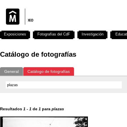
Exposiciones
Fotografías del CdF
Investigación
Educat
Catálogo de fotografías
General
Catálogo de fotografías
Resultados
1
-
1
de
1
para
plazas