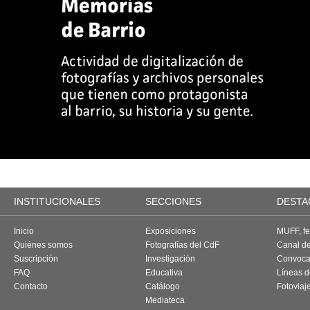
INSTITUCIONALES
SECCIONES
DESTA
Inicio
Exposiciones
MUFF, fes
Quiénes somos
Fotografías del CdF
Canal d
Suscripción
Investigación
Convoca
FAQ
Educativa
Líneas d
Contacto
Catálogo
Fotoviaj
Mediateca