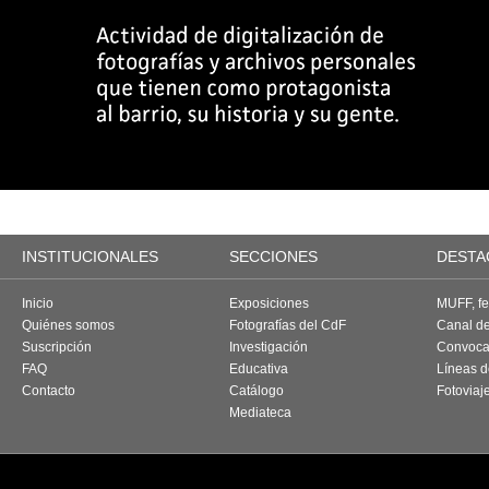
INSTITUCIONALES
SECCIONES
DESTA
Inicio
Exposiciones
MUFF, fes
Quiénes somos
Fotografías del CdF
Canal d
Suscripción
Investigación
Convoca
FAQ
Educativa
Líneas d
Contacto
Catálogo
Fotoviaj
Mediateca