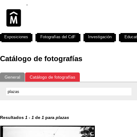
Exposiciones
Fotografías del CdF
Investigación
Educat
Catálogo de fotografías
General
Catálogo de fotografías
Resultados
1
-
1
de
1
para
plazas