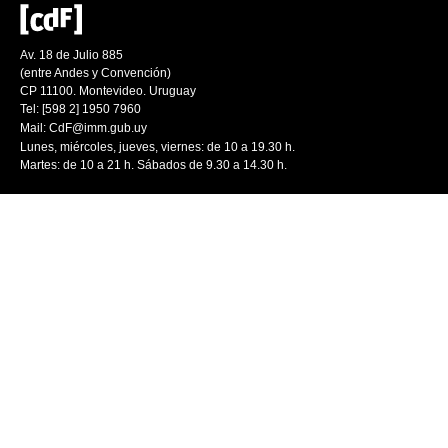
Av. 18 de Julio 885
(entre Andes y Convención)
CP 11100. Montevideo. Uruguay
Tel: [598 2] 1950 7960
Mail:
CdF@imm.gub.uy
Lunes, miércoles, jueves, viernes: de 10 a 19.30 h.
Martes: de 10 a 21 h. Sábados de 9.30 a 14.30 h.