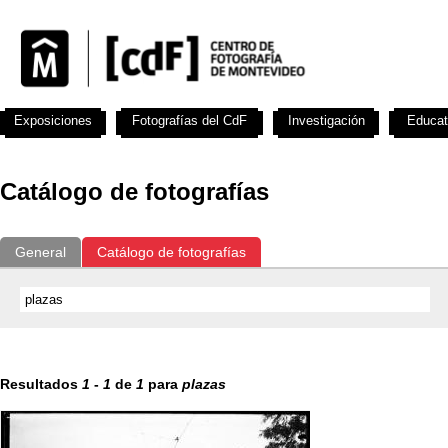
Exposiciones
Fotografías del CdF
Investigación
Educat
Catálogo de fotografías
General
Catálogo de fotografías
Resultados
1
-
1
de
1
para
plazas