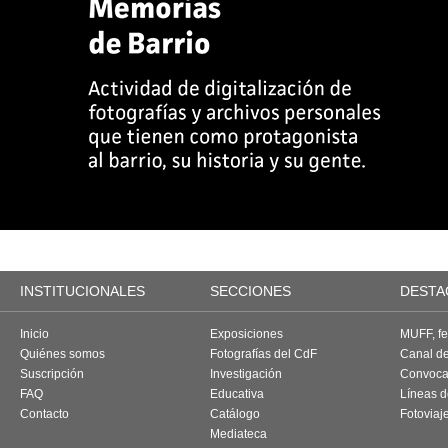
INSTITUCIONALES
SECCIONES
DESTA
Inicio
Exposiciones
MUFF, fes
Quiénes somos
Fotografías del CdF
Canal d
Suscripción
Investigación
Convoca
FAQ
Educativa
Líneas d
Contacto
Catálogo
Fotoviaj
Mediateca