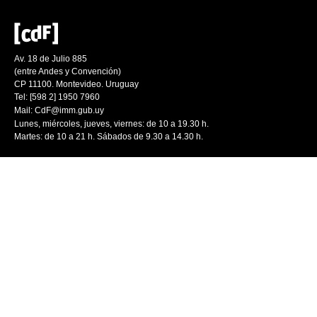
Av. 18 de Julio 885
(entre Andes y Convención)
CP 11100. Montevideo. Uruguay
Tel: [598 2] 1950 7960
Mail:
CdF@imm.gub.uy
Lunes, miércoles, jueves, viernes: de 10 a 19.30 h.
Martes: de 10 a 21 h. Sábados de 9.30 a 14.30 h.