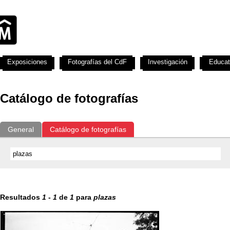
Exposiciones
Fotografías del CdF
Investigación
Educat
Catálogo de fotografías
General
Catálogo de fotografías
Resultados
1
-
1
de
1
para
plazas