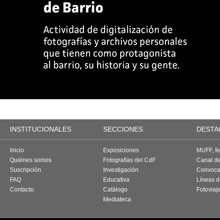
INSTITUCIONALES
SECCIONES
DESTA
Inicio
Exposiciones
MUFF, fes
Quiénes somos
Fotografías del CdF
Canal d
Suscripción
Investigación
Convoca
FAQ
Educativa
Líneas d
Contacto
Catálogo
Fotoviaj
Mediateca