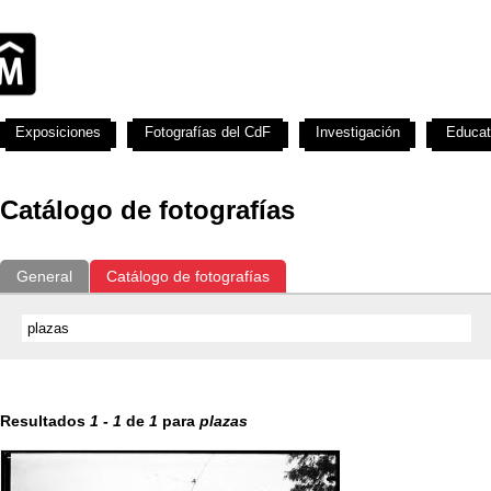
Exposiciones
Fotografías del CdF
Investigación
Educat
Catálogo de fotografías
General
Catálogo de fotografías
Resultados
1
-
1
de
1
para
plazas