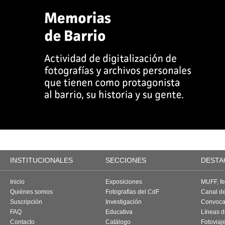
INSTITUCIONALES
SECCIONES
DESTA
Inicio
Exposiciones
MUFF, fes
Quiénes somos
Fotografías del CdF
Canal d
Suscripción
Investigación
Convoca
FAQ
Educativa
Líneas d
Contacto
Catálogo
Fotoviaj