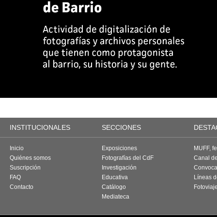
INSTITUCIONALES
SECCIONES
DESTA
Inicio
Exposiciones
MUFF, fes
Quiénes somos
Fotografías del CdF
Canal d
Suscripción
Investigación
Convoca
FAQ
Educativa
Líneas d
Contacto
Catálogo
Fotoviaj
Mediateca