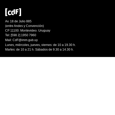
Av. 18 de Julio 885
(entre Andes y Convención)
CP 11100. Montevideo. Uruguay
Tel: [598 2] 1950 7960
Mail:
CdF@imm.gub.uy
Lunes, miércoles, jueves, viernes: de 10 a 19.30 h.
Martes: de 10 a 21 h. Sábados de 9.30 a 14.30 h.