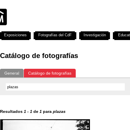
Exposiciones
Fotografías del CdF
Investigación
Educat
Catálogo de fotografías
General
Catálogo de fotografías
Resultados
1
-
1
de
1
para
plazas