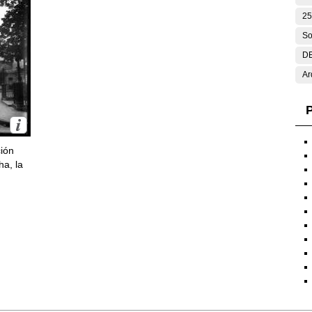
25
So
DE
Ar
P
ción
ha, la