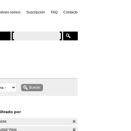
iénes somos
Suscripción
FAQ
Contacto
iltrado por
azas
udad Vieja