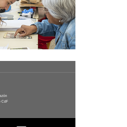
Razón
e CdF