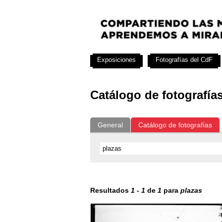
Exposiciones
Fotografías del CdF
Catálogo de fotografía
General
Catálogo de fotografías
Resultados
1
-
1
de
1
para
plazas