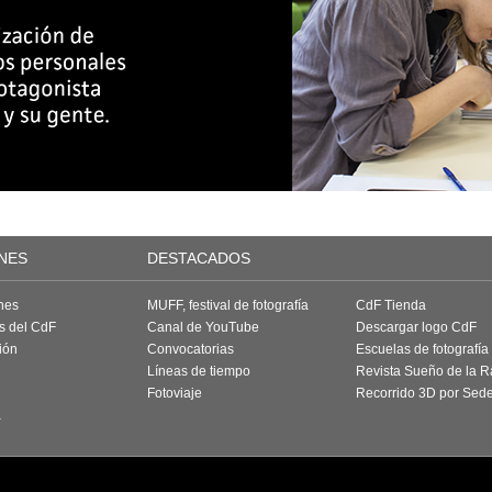
NES
DESTACADOS
nes
MUFF, festival de fotografía
CdF Tienda
as del CdF
Canal de YouTube
Descargar logo CdF
ión
Convocatorias
Escuelas de fotografía
Líneas de tiempo
Revista Sueño de la 
Fotoviaje
Recorrido 3D por Sed
a