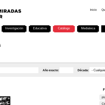
Inicio
Qu
Investigación
Educativa
Catálogo
Mediateca
s
Año exacto:
Década:
F
pl
Ci