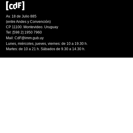
Av. 18 de Julio 885
(entre Andes y Convención)
CP 11100. Montevideo. Uruguay
Tel: [598 2] 1950 7960
Mail:
CdF@imm.gub.uy
Lunes, miércoles, jueves, viernes: de 10 a 19.30 h.
Martes: de 10 a 21 h. Sábados de 9.30 a 14.30 h.