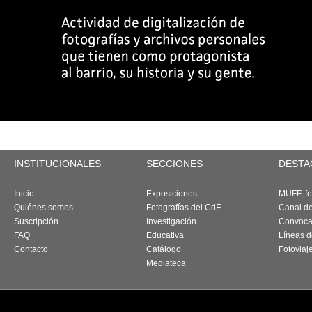
INSTITUCIONALES
SECCIONES
DESTA
Inicio
Exposiciones
MUFF, fes
Quiénes somos
Fotografías del CdF
Canal d
Suscripción
Investigación
Convoca
FAQ
Educativa
Líneas d
Contacto
Catálogo
Fotoviaj
Mediateca