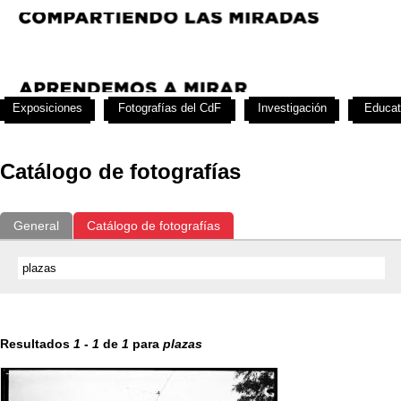
Exposiciones
Fotografías del CdF
Investigación
Educat
Catálogo de fotografías
General
Catálogo de fotografías
Resultados
1
-
1
de
1
para
plazas