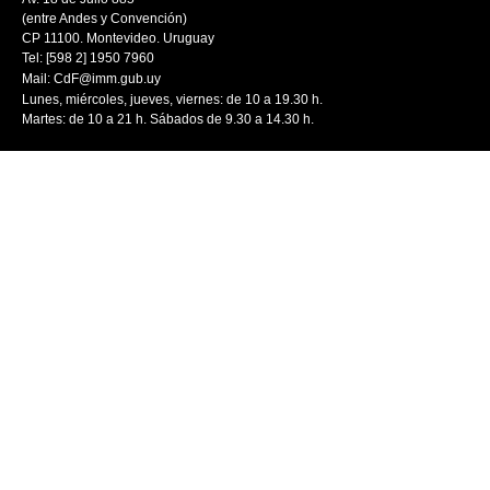
(entre Andes y Convención)
CP 11100. Montevideo. Uruguay
Tel: [598 2] 1950 7960
Mail:
CdF@imm.gub.uy
Lunes, miércoles, jueves, viernes: de 10 a 19.30 h.
Martes: de 10 a 21 h. Sábados de 9.30 a 14.30 h.