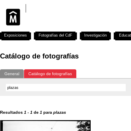
Exposiciones
Fotografías del CdF
Investigación
Educat
Catálogo de fotografías
General
Catálogo de fotografías
Resultados
1
-
1
de
1
para
plazas