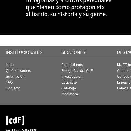
INSTITUCIONALES
SECCIONES
DESTA
Inicio
Exposiciones
MUFF, fes
Quiénes somos
Fotografías del CdF
Canal d
Suscripción
Investigación
Convoca
FAQ
Educativa
Líneas d
Contacto
Catálogo
Fotoviaj
Mediateca
Av. 18 de Julio 885