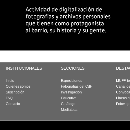
INSTITUCIONALES
SECCIONES
DESTA
Inicio
Exposiciones
MUFF, fes
Quiénes somos
Fotografías del CdF
Canal d
Suscripción
Investigación
Convoca
FAQ
Educativa
Líneas d
Contacto
Catálogo
Fotoviaj
Mediateca