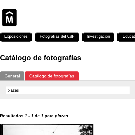
Exposiciones
Fotografías del CdF
Investigación
Educat
Catálogo de fotografías
General
Catálogo de fotografías
Resultados
1
-
1
de
1
para
plazas