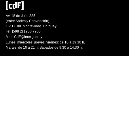
Av. 18 de Julio 885
(entre Andes y Convención)
CP 11100. Montevideo. Uruguay
Tel: [598 2] 1950 7960
Mail:
CdF@imm.gub.uy
Lunes, miércoles, jueves, viernes: de 10 a 19.30 h.
Martes: de 10 a 21 h. Sábados de 9.30 a 14.30 h.