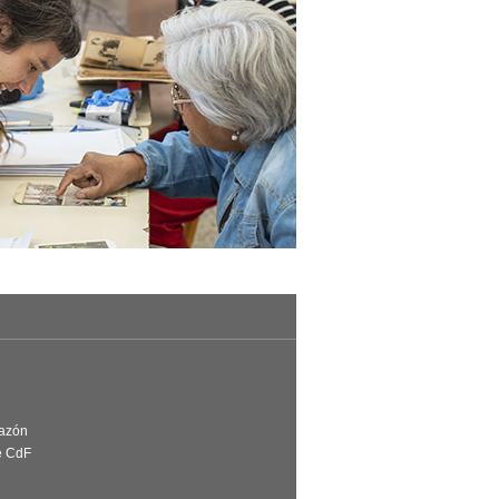
Razón
e CdF