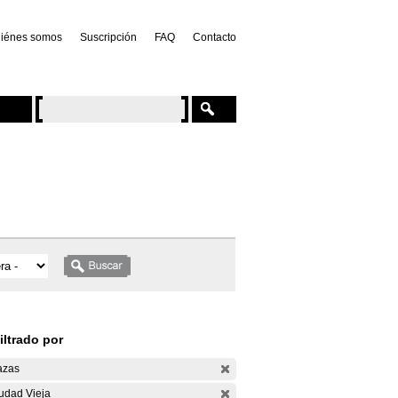
iénes somos
Suscripción
FAQ
Contacto
iltrado por
azas
udad Vieja