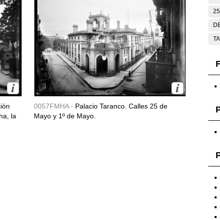
25
DE
T
F
ción
0057FMHA -
Palacio Taranco. Calles 25 de
ha, la
Mayo y 1º de Mayo.
P