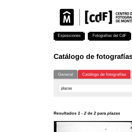
Exposiciones
Fotografías del CdF
Catálogo de fotografía
General
Catálogo de fotografías
Resultados
1
-
2
de
2
para
plazas