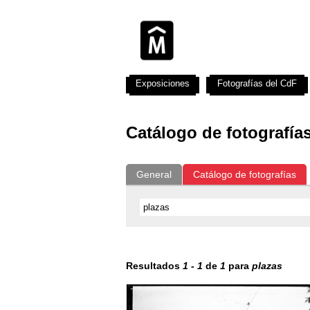
Exposiciones
Fotografías del CdF
Catálogo de fotografía
General
Catálogo de fotografías
Resultados
1
-
1
de
1
para
plazas