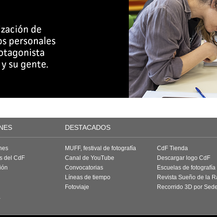
NES
DESTACADOS
nes
MUFF, festival de fotografía
CdF Tienda
as del CdF
Canal de YouTube
Descargar logo CdF
ión
Convocatorias
Escuelas de fotografía
Líneas de tiempo
Revista Sueño de la 
Fotoviaje
Recorrido 3D por Sed
a