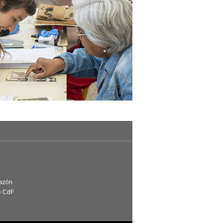
Razón
e CdF