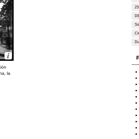
25
DE
So
Ci
Du
P
ción
ha, la