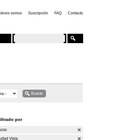
iénes somos
Suscripción
FAQ
Contacto
iltrado por
azas
udad Vieja