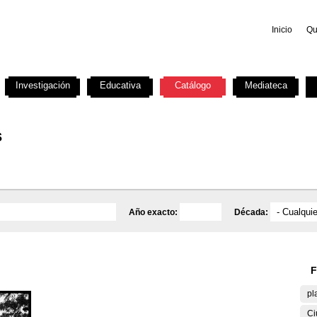
Inicio
Qu
Investigación
Educativa
Catálogo
Mediateca
s
Año exacto:
Década:
F
pl
Ci