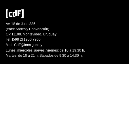
Av. 18 de Julio 885
(entre Andes y Convención)
CP 11100. Montevideo. Uruguay
Tel: [598 2] 1950 7960
Mail:
CdF@imm.gub.uy
Lunes, miércoles, jueves, viernes: de 10 a 19.30 h.
Martes: de 10 a 21 h. Sábados de 9.30 a 14.30 h.