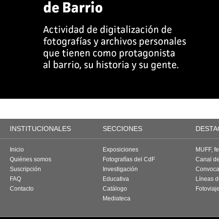
INSTITUCIONALES
SECCIONES
DESTA
Inicio
Exposiciones
MUFF, fes
Quiénes somos
Fotografías del CdF
Canal d
Suscripción
Investigación
Convoca
FAQ
Educativa
Líneas d
Contacto
Catálogo
Fotoviaj
Mediateca