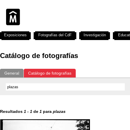
Exposiciones
Fotografías del CdF
Investigación
Educat
Catálogo de fotografías
General
Catálogo de fotografías
Resultados
1
-
1
de
1
para
plazas