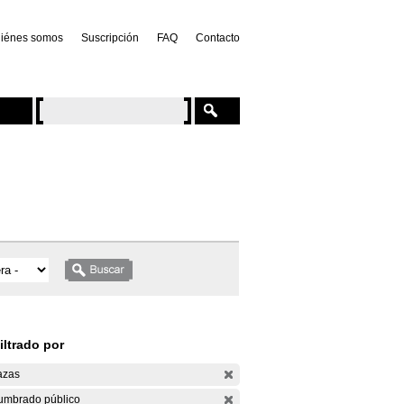
iénes somos
Suscripción
FAQ
Contacto
iltrado por
azas
umbrado público