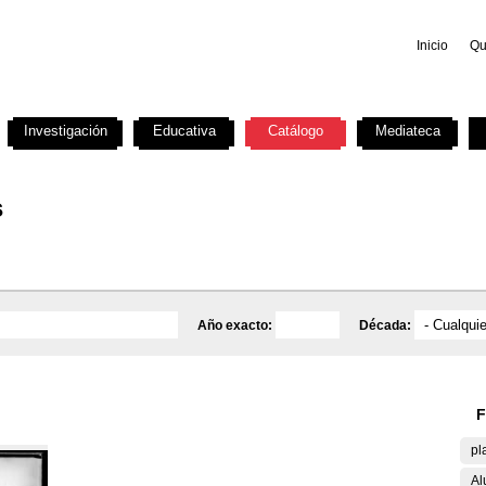
Inicio
Qu
Investigación
Educativa
Catálogo
Mediateca
s
Año exacto:
Década:
F
pl
Al