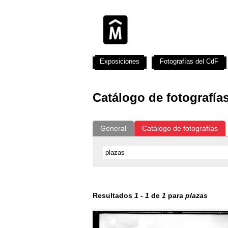
Exposiciones
Fotografías del CdF
Catálogo de fotografía
General
Catálogo de fotografías
Resultados
1
-
1
de
1
para
plazas