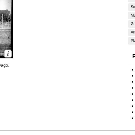
Sa
Mu
G
Ar
Pl
P
yago.