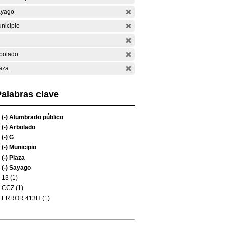
yago
nicipio
bolado
aza
alabras clave
(-)
Alumbrado público
(-)
Arbolado
(-)
G
(-)
Municipio
(-)
Plaza
(-)
Sayago
13 (1)
CCZ (1)
ERROR 413H (1)