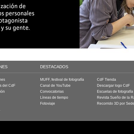
NES
DESTACADOS
nes
MUFF, festival de fotografía
CdF Tienda
as del CdF
Canal de YouTube
Descargar logo CdF
ión
Convocatorias
Escuelas de fotografía
Líneas de tiempo
Revista Sueño de la 
Fotoviaje
Recorrido 3D por Sed
a