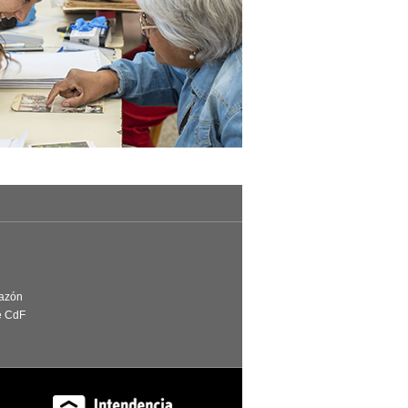
Razón
e CdF