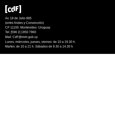
Av. 18 de Julio 885
(entre Andes y Convención)
CP 11100. Montevideo. Uruguay
Tel: [598 2] 1950 7960
Mail:
CdF@imm.gub.uy
Lunes, miércoles, jueves, viernes: de 10 a 19.30 h.
Martes: de 10 a 21 h. Sábados de 9.30 a 14.30 h.