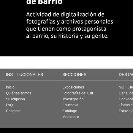
INSTITUCIONALES
SECCIONES
DESTA
Inicio
Exposiciones
MUFF, fes
Quiénes somos
Fotografías del CdF
Canal d
Suscripción
Investigación
Convoca
FAQ
Educativa
Líneas d
Contacto
Catálogo
Fotoviaj
Mediateca