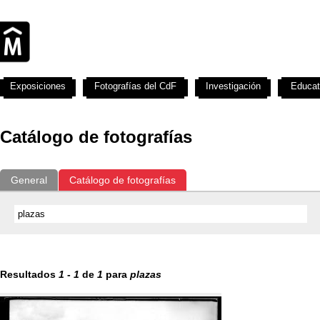
Exposiciones
Fotografías del CdF
Investigación
Educat
Catálogo de fotografías
General
Catálogo de fotografías
Resultados
1
-
1
de
1
para
plazas