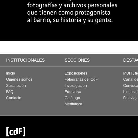
INSTITUCIONALES
SECCIONES
DESTA
Inicio
Exposiciones
MUFF, fes
Quiénes somos
Fotografías del CdF
Canal d
Suscripción
Investigación
Convoca
FAQ
Educativa
Líneas d
Contacto
Catálogo
Fotoviaj
Mediateca