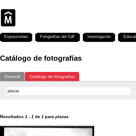
Exposiciones
Fotografías del CdF
Investigación
Educat
Catálogo de fotografías
General
Catálogo de fotografías
Resultados
1
-
1
de
1
para
plazas