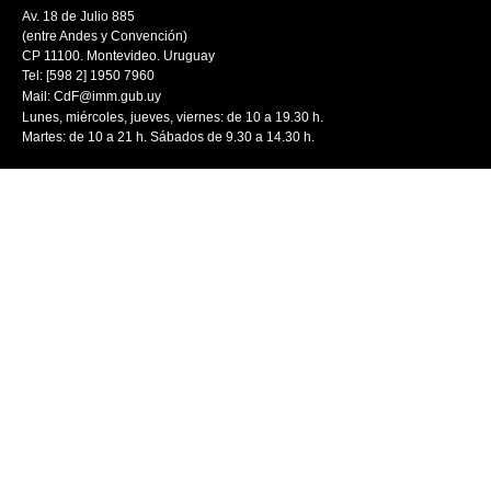
Av. 18 de Julio 885
(entre Andes y Convención)
CP 11100. Montevideo. Uruguay
Tel: [598 2] 1950 7960
Mail:
CdF@imm.gub.uy
Lunes, miércoles, jueves, viernes: de 10 a 19.30 h.
Martes: de 10 a 21 h. Sábados de 9.30 a 14.30 h.