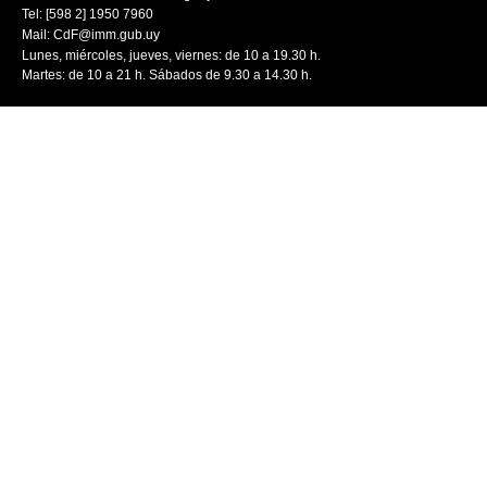
Tel: [598 2] 1950 7960
Mail:
CdF@imm.gub.uy
Lunes, miércoles, jueves, viernes: de 10 a 19.30 h.
Martes: de 10 a 21 h. Sábados de 9.30 a 14.30 h.