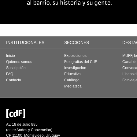
INSTITUCIONALES
SECCIONES
DESTA
Inicio
Exposiciones
MUFF, fes
Quiénes somos
Fotografías del CdF
Canal d
Suscripción
Investigación
Convoca
FAQ
Educativa
Líneas d
Contacto
Catálogo
Fotoviaj
Mediateca
Av. 18 de Julio 885
(entre Andes y Convención)
CP 11100. Montevideo. Uruguay