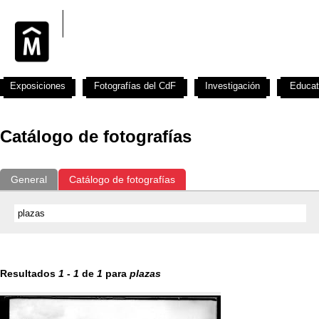
Exposiciones
Fotografías del CdF
Investigación
Educat
Catálogo de fotografías
General
Catálogo de fotografías
Resultados
1
-
1
de
1
para
plazas