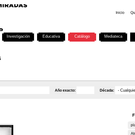
Inicio
Qu
Investigación
Educativa
Catálogo
Mediateca
s
Año exacto:
Década:
F
pl
Al