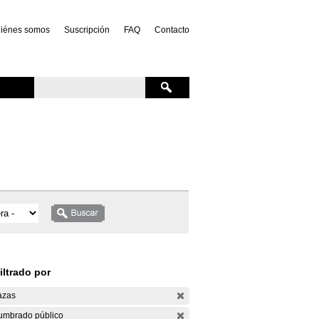
iénes somos
Suscripción
FAQ
Contacto
iltrado por
azas
umbrado público