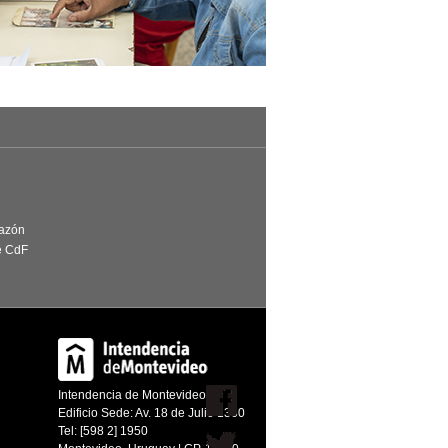
Razón
e CdF
Intendencia de Montevideo
Edificio Sede: Av. 18 de Julio 1360
Tel: [598 2] 1950