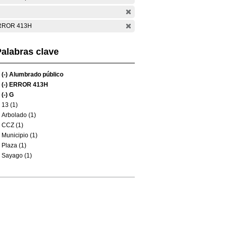
RROR 413H
alabras clave
(-)
Alumbrado público
(-)
ERROR 413H
(-)
G
13 (1)
Arbolado (1)
CCZ (1)
Municipio (1)
Plaza (1)
Sayago (1)