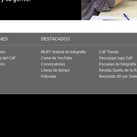
NES
DESTACADOS
nes
MUFF, festival de fotografía
CdF Tienda
as del CdF
Canal de YouTube
Descargar logo CdF
ión
Convocatorias
Escuelas de fotografía
Líneas de tiempo
Revista Sueño de la 
Fotoviaje
Recorrido 3D por Sed
a