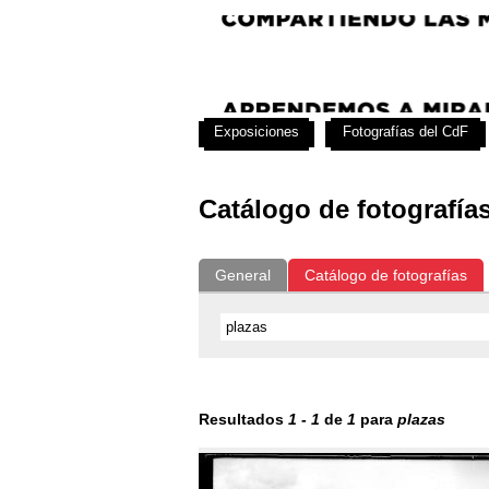
Exposiciones
Fotografías del CdF
Catálogo de fotografía
General
Catálogo de fotografías
Resultados
1
-
1
de
1
para
plazas