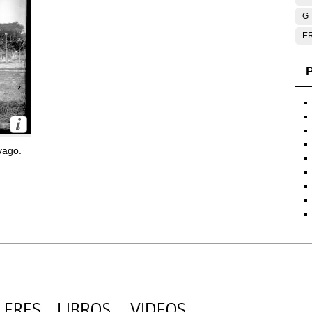
G
E
P
yago.