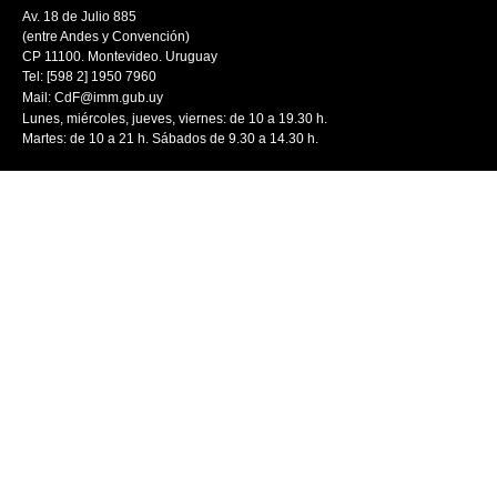
Av. 18 de Julio 885
(entre Andes y Convención)
CP 11100. Montevideo. Uruguay
Tel: [598 2] 1950 7960
Mail:
CdF@imm.gub.uy
Lunes, miércoles, jueves, viernes: de 10 a 19.30 h.
Martes: de 10 a 21 h. Sábados de 9.30 a 14.30 h.