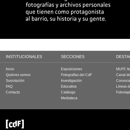
INSTITUCIONALES
SECCIONES
DESTA
Inicio
Exposiciones
MUFF, fes
Quiénes somos
Fotografías del CdF
Canal d
Suscripción
Investigación
Convoca
FAQ
Educativa
Líneas d
Contacto
Catálogo
Fotoviaj
Mediateca