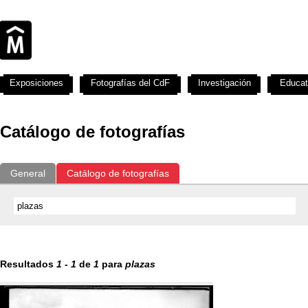
Exposiciones
Fotografías del CdF
Investigación
Educat
Catálogo de fotografías
General
Catálogo de fotografías
Resultados
1
-
1
de
1
para
plazas