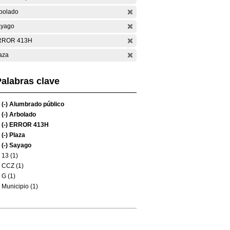
bolado
yago
RROR 413H
aza
alabras clave
(-)
Alumbrado público
(-)
Arbolado
(-)
ERROR 413H
(-)
Plaza
(-)
Sayago
13 (1)
CCZ (1)
G (1)
Municipio (1)