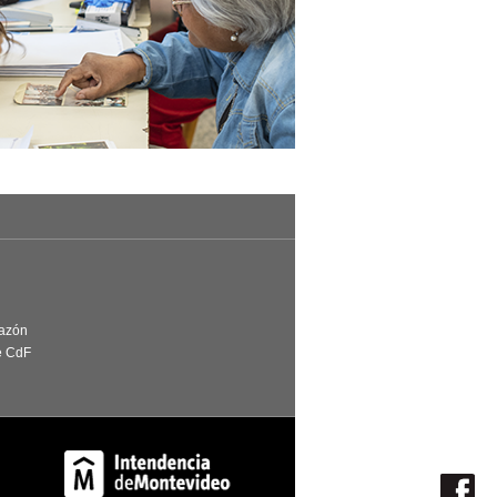
Razón
e CdF