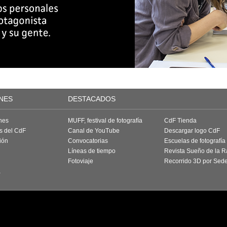
NES
DESTACADOS
nes
MUFF, festival de fotografía
CdF Tienda
as del CdF
Canal de YouTube
Descargar logo CdF
ión
Convocatorias
Escuelas de fotografía
Líneas de tiempo
Revista Sueño de la 
Fotoviaje
Recorrido 3D por Sed
a