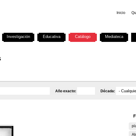
Inicio
Qu
Investigación
Educativa
Catálogo
Mediateca
s
Año exacto:
Década:
F
pl
Al