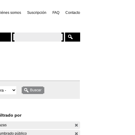
iénes somos
Suscripción
FAQ
Contacto
iltrado por
azas
umbrado público