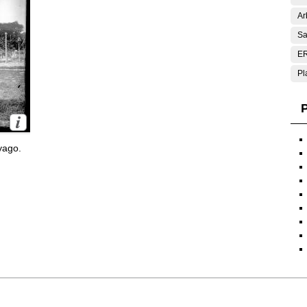
Ar
Sa
E
Pl
P
yago.