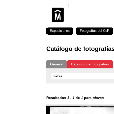
Exposiciones
Fotografías del CdF
Catálogo de fotografía
General
Catálogo de fotografías
Resultados
1
-
1
de
1
para
plazas