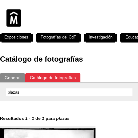
Exposiciones
Fotografías del CdF
Investigación
Educat
Catálogo de fotografías
General
Catálogo de fotografías
Resultados
1
-
1
de
1
para
plazas