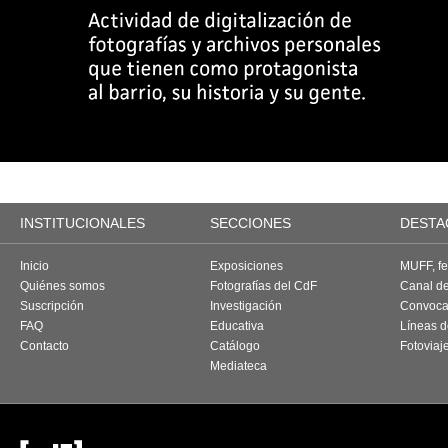
INSTITUCIONALES
SECCIONES
DESTA
Inicio
Exposiciones
MUFF, fes
Quiénes somos
Fotografías del CdF
Canal d
Suscripción
Investigación
Convoca
FAQ
Educativa
Líneas d
Contacto
Catálogo
Fotoviaj
Mediateca