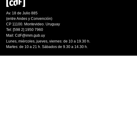
Av. 18 de Julio 885
(entre Andes y Convención)
CP 11100. Montevideo. Uruguay
Tel: [598 2] 1950 7960
Mail:
CdF@imm.gub.uy
Lunes, miércoles, jueves, viernes: de 10 a 19.30 h.
Martes: de 10 a 21 h. Sábados de 9.30 a 14.30 h.