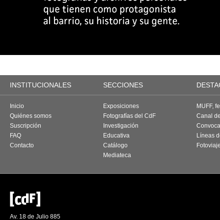
INSTITUCIONALES
SECCIONES
DESTA
Inicio
Exposiciones
MUFF, fes
Quiénes somos
Fotografías del CdF
Canal d
Suscripción
Investigación
Convoca
FAQ
Educativa
Líneas d
Contacto
Catálogo
Fotoviaj
Mediateca
Av. 18 de Julio 885