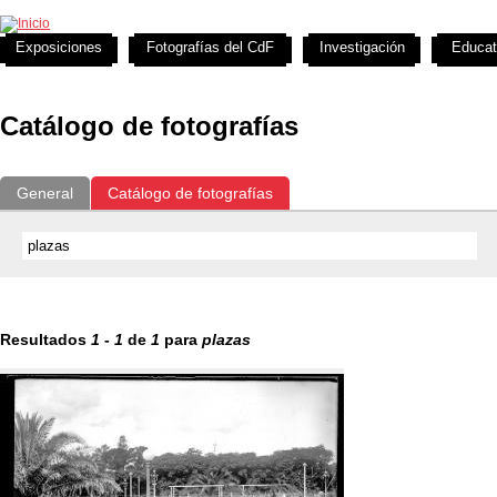
Exposiciones
Fotografías del CdF
Investigación
Educat
Catálogo de fotografías
General
Catálogo de fotografías
Resultados
1
-
1
de
1
para
plazas