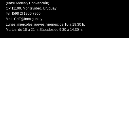
(entre Andes y Convención)
CP 11100. Montevideo. Uruguay
Tel: [598 2] 1950 7960
Mail:
CdF@imm.gub.uy
Lunes, miércoles, jueves, viernes: de 10 a 19.30 h.
Martes: de 10 a 21 h. Sábados de 9.30 a 14.30 h.