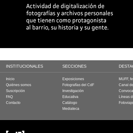
INSTITUCIONALES
SECCIONES
DESTA
Inicio
Exposiciones
MUFF, fes
Quiénes somos
Fotografías del CdF
Canal d
Suscripción
Investigación
Convoca
FAQ
Educativa
Líneas d
Contacto
Catálogo
Fotoviaj
Mediateca