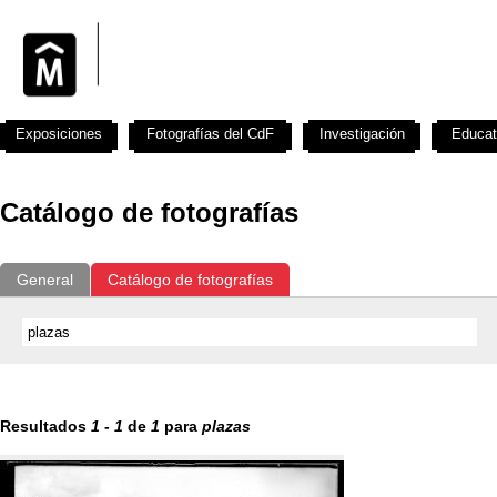
Exposiciones
Fotografías del CdF
Investigación
Educat
Catálogo de fotografías
General
Catálogo de fotografías
Resultados
1
-
1
de
1
para
plazas