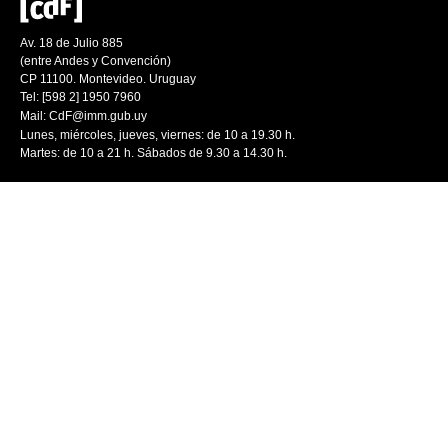
Av. 18 de Julio 885
(entre Andes y Convención)
CP 11100. Montevideo. Uruguay
Tel: [598 2] 1950 7960
Mail:
CdF@imm.gub.uy
Lunes, miércoles, jueves, viernes: de 10 a 19.30 h.
Martes: de 10 a 21 h. Sábados de 9.30 a 14.30 h.