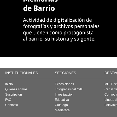
INSTITUCIONALES
SECCIONES
DESTA
Inicio
Exposiciones
MUFF, fes
Quiénes somos
Fotografías del CdF
Canal d
Suscripción
Investigación
Convoca
FAQ
Educativa
Líneas d
Contacto
Catálogo
Fotoviaj
Mediateca