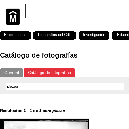
Exposiciones
Fotografías del CdF
Investigación
Educat
Catálogo de fotografías
General
Catálogo de fotografías
Resultados
1
-
1
de
1
para
plazas