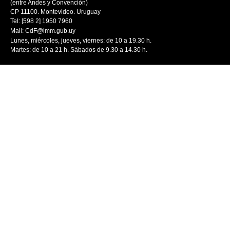
(entre Andes y Convención)
CP 11100. Montevideo. Uruguay
Tel: [598 2] 1950 7960
Mail:
CdF@imm.gub.uy
Lunes, miércoles, jueves, viernes: de 10 a 19.30 h.
Martes: de 10 a 21 h. Sábados de 9.30 a 14.30 h.