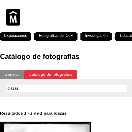
Exposiciones
Fotografías del CdF
Investigación
Educat
Catálogo de fotografías
General
Catálogo de fotografías
Resultados
1
-
1
de
1
para
plazas