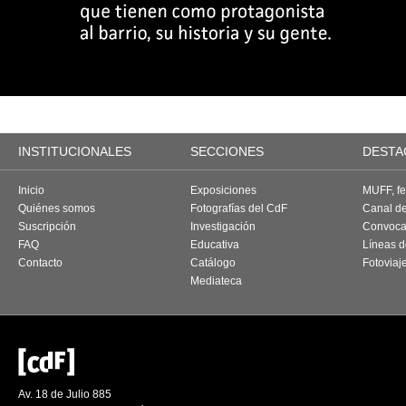
INSTITUCIONALES
SECCIONES
DESTA
Inicio
Exposiciones
MUFF, fes
Quiénes somos
Fotografías del CdF
Canal d
Suscripción
Investigación
Convoca
FAQ
Educativa
Líneas d
Contacto
Catálogo
Fotoviaj
Mediateca
Av. 18 de Julio 885