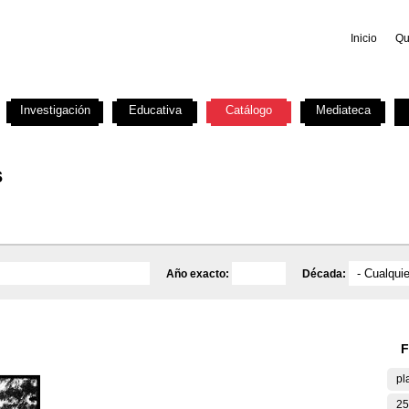
Inicio
Qu
Investigación
Educativa
Catálogo
Mediateca
s
Año exacto:
Década:
F
pl
25