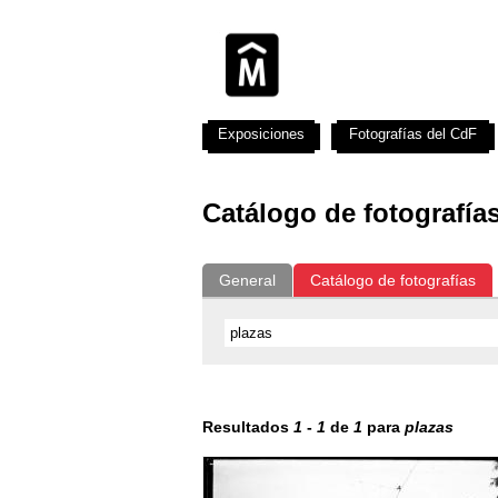
Exposiciones
Fotografías del CdF
Catálogo de fotografía
General
Catálogo de fotografías
Resultados
1
-
1
de
1
para
plazas