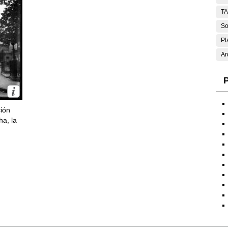
T
So
Pl
Ar
P
ción
ha, la