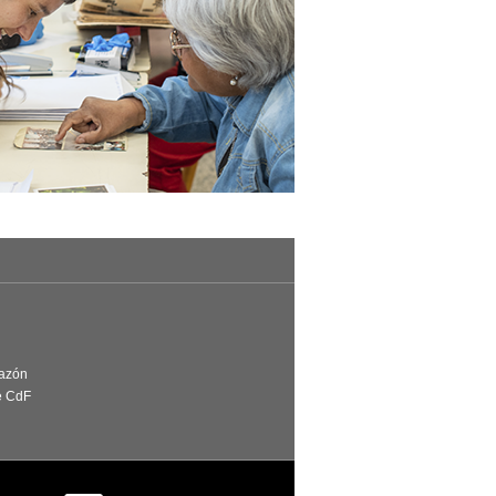
Razón
e CdF