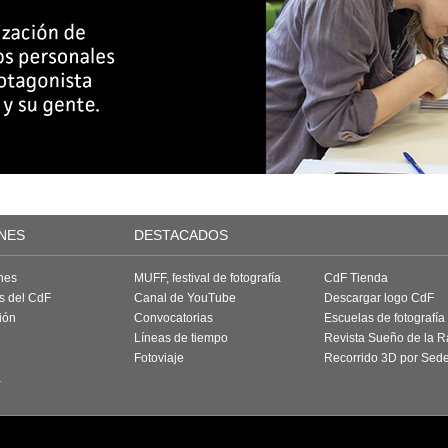
NES
DESTACADOS
nes
MUFF, festival de fotografía
CdF Tienda
as del CdF
Canal de YouTube
Descargar logo CdF
ión
Convocatorias
Escuelas de fotografía
Líneas de tiempo
Revista Sueño de la 
Fotoviaje
Recorrido 3D por Sed
a