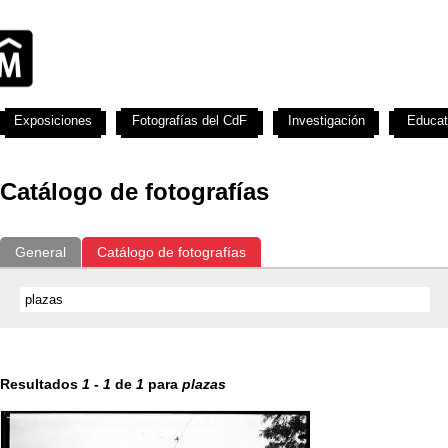
Exposiciones
Fotografías del CdF
Investigación
Educat
Catálogo de fotografías
General
Catálogo de fotografías
Resultados
1
-
1
de
1
para
plazas