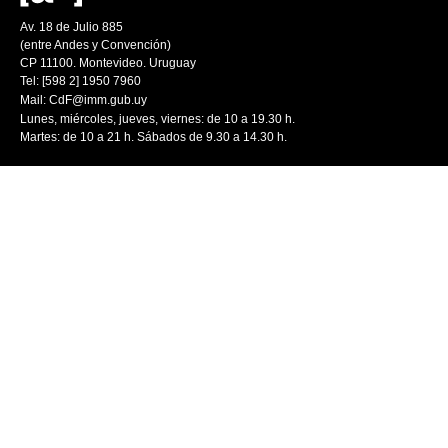
Av. 18 de Julio 885
(entre Andes y Convención)
CP 11100. Montevideo. Uruguay
Tel: [598 2] 1950 7960
Mail:
CdF@imm.gub.uy
Lunes, miércoles, jueves, viernes: de 10 a 19.30 h.
Martes: de 10 a 21 h. Sábados de 9.30 a 14.30 h.