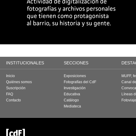
INSTITUCIONALES
SECCIONES
DESTA
Inicio
Exposiciones
MUFF, fes
Quiénes somos
Fotografías del CdF
Canal d
Suscripción
Investigación
Convoca
FAQ
Educativa
Líneas d
Contacto
Catálogo
Fotoviaj
Mediateca