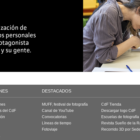
NES
DESTACADOS
nes
MUFF, festival de fotografía
CdF Tienda
as del CdF
Canal de YouTube
Descargar logo CdF
ión
Convocatorias
Escuelas de fotografía
Líneas de tiempo
Revista Sueño de la 
Fotoviaje
Recorrido 3D por Sed
a