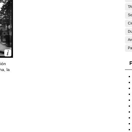
T
So
Ci
Du
Ar
Pa
P
ción
ha, la