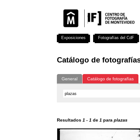
Exposiciones
Fotografías del CdF
Catálogo de fotografía
General
Catálogo de fotografías
Resultados
1
-
1
de
1
para
plazas