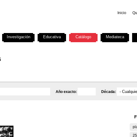
Inicio
Qu
Investigación
Educativa
Catálogo
Mediateca
s
Año exacto:
Década:
F
pl
25