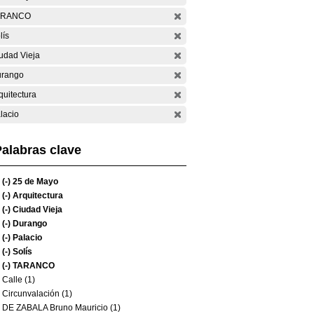
ARANCO
lís
udad Vieja
rango
quitectura
lacio
alabras clave
(-)
25 de Mayo
(-)
Arquitectura
(-)
Ciudad Vieja
(-)
Durango
(-)
Palacio
(-)
Solís
(-)
TARANCO
Calle (1)
Circunvalación (1)
DE ZABALA Bruno Mauricio (1)