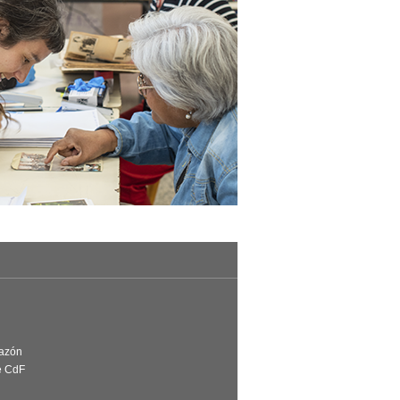
Razón
e CdF