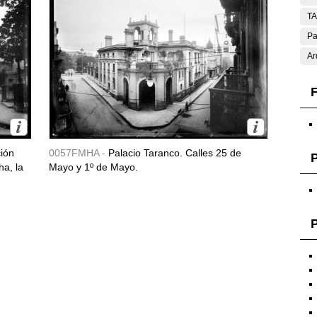
T
Pa
Ar
F
ción
0057FMHA -
Palacio Taranco. Calles 25 de
ha, la
Mayo y 1º de Mayo.
P