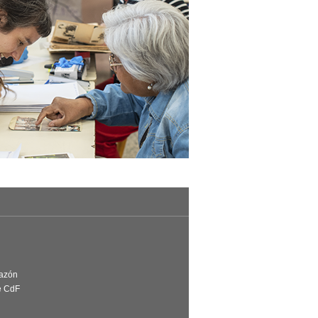
Razón
e CdF