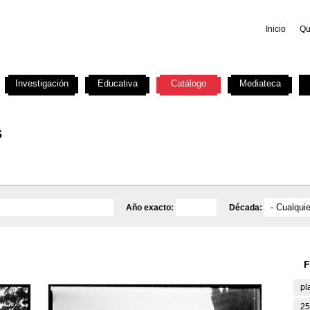
Inicio
Qu
Investigación
Educativa
Catálogo
Mediateca
s
Año exacto:
Década:
F
pl
25