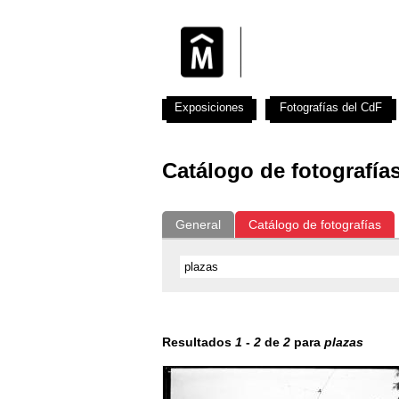
Exposiciones
Fotografías del CdF
Catálogo de fotografía
General
Catálogo de fotografías
Resultados
1
-
2
de
2
para
plazas