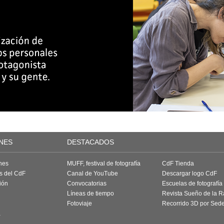
NES
DESTACADOS
nes
MUFF, festival de fotografía
CdF Tienda
as del CdF
Canal de YouTube
Descargar logo CdF
ión
Convocatorias
Escuelas de fotografía
Líneas de tiempo
Revista Sueño de la 
Fotoviaje
Recorrido 3D por Sed
a