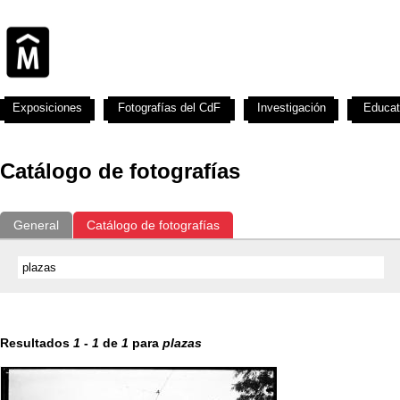
Exposiciones
Fotografías del CdF
Investigación
Educat
Catálogo de fotografías
General
Catálogo de fotografías
Resultados
1
-
1
de
1
para
plazas