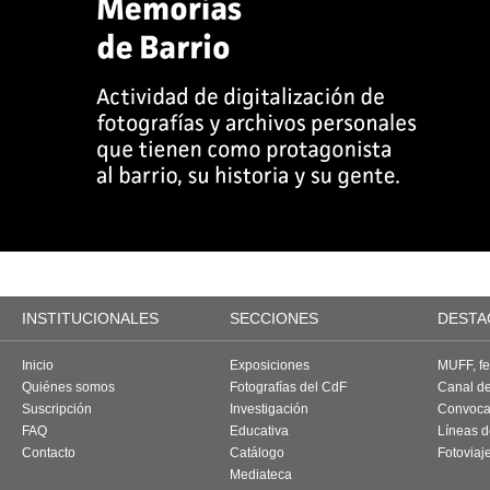
INSTITUCIONALES
SECCIONES
DESTA
Inicio
Exposiciones
MUFF, fes
Quiénes somos
Fotografías del CdF
Canal d
Suscripción
Investigación
Convoca
FAQ
Educativa
Líneas d
Contacto
Catálogo
Fotoviaj
Mediateca