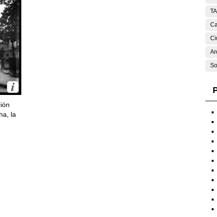
T
Ca
Ci
Ar
So
P
ción
ha, la