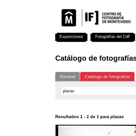
Exposiciones
Fotografías del CdF
Catálogo de fotografía
General
Catálogo de fotografías
Resultados
1
-
1
de
1
para
plazas