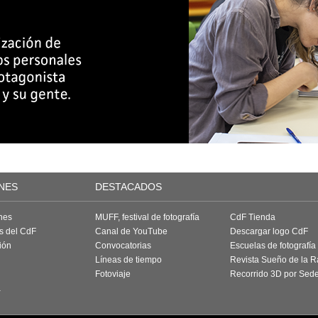
NES
DESTACADOS
nes
MUFF, festival de fotografía
CdF Tienda
as del CdF
Canal de YouTube
Descargar logo CdF
ión
Convocatorias
Escuelas de fotografía
Líneas de tiempo
Revista Sueño de la 
Fotoviaje
Recorrido 3D por Sed
a