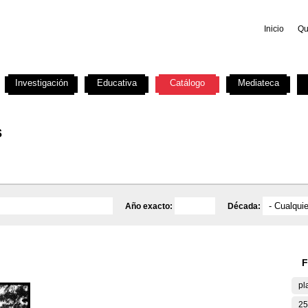
Inicio
Qu
Investigación
Educativa
Catálogo
Mediateca
s
Año exacto:
Década:
F
pl
25