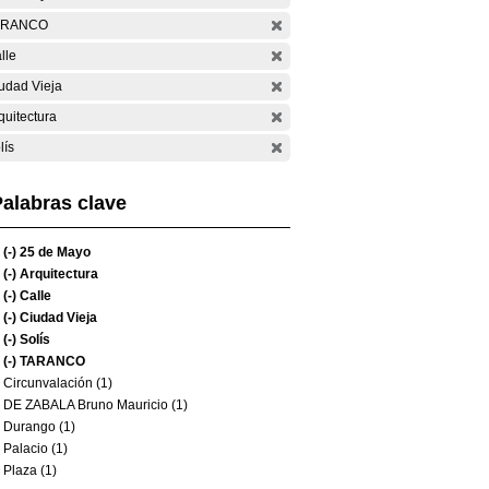
ARANCO
lle
udad Vieja
quitectura
lís
alabras clave
(-)
25 de Mayo
(-)
Arquitectura
(-)
Calle
(-)
Ciudad Vieja
(-)
Solís
(-)
TARANCO
Circunvalación (1)
DE ZABALA Bruno Mauricio (1)
Durango (1)
Palacio (1)
Plaza (1)