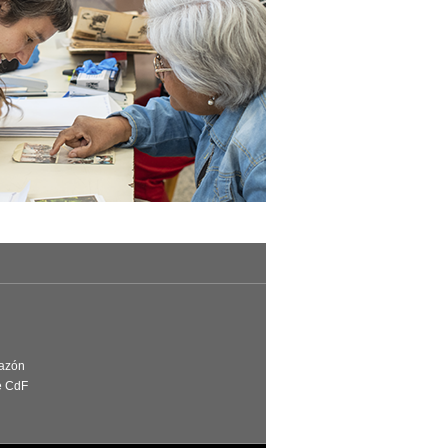
Razón
e CdF