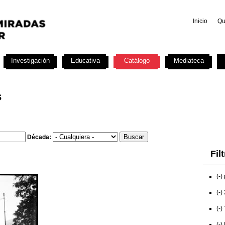
Inicio
Qu
Investigación
Educativa
Catálogo
Mediateca
s
Década:
Fil
(-)
(-)
(-)
(-)