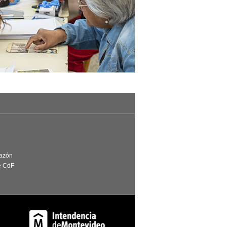
Razón
e CdF