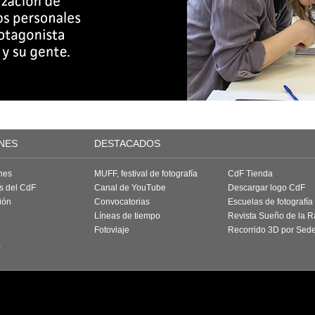
NES
DESTACADOS
nes
MUFF, festival de fotografía
CdF Tienda
as del CdF
Canal de YouTube
Descargar logo CdF
ión
Convocatorias
Escuelas de fotografía
Líneas de tiempo
Revista Sueño de la 
Fotoviaje
Recorrido 3D por Sed
a