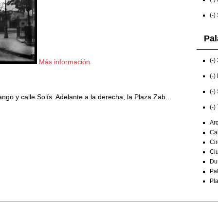
(-)
Pal
(-)
Más información
(-)
(-)
go y calle Solís. Adelante a la derecha, la Plaza Zab...
(-)
Arq
Cal
Cir
Ciu
Du
Pal
Pla