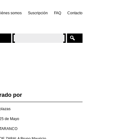
iénes somos
Suscripción
FAQ
Contacto
trado por
plazas
25 de Mayo
TARANCO
DE ZABALA Bruno Mauricio