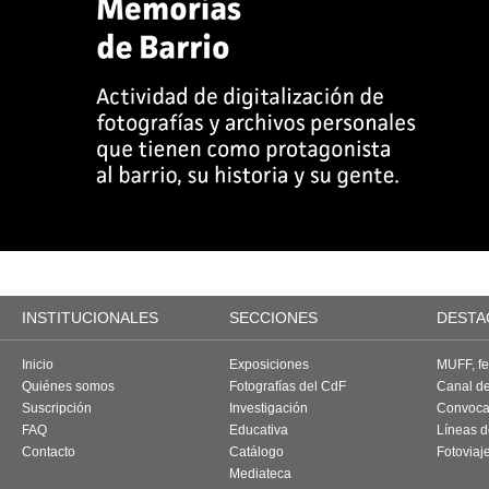
INSTITUCIONALES
SECCIONES
DESTA
Inicio
Exposiciones
MUFF, fes
Quiénes somos
Fotografías del CdF
Canal d
Suscripción
Investigación
Convoca
FAQ
Educativa
Líneas d
Contacto
Catálogo
Fotoviaj
Mediateca