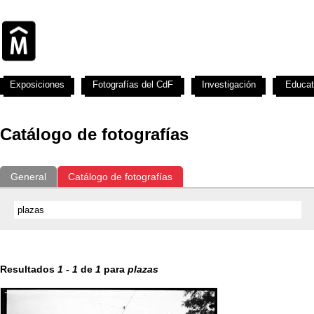
Exposiciones
Fotografías del CdF
Investigación
Educat
Catálogo de fotografías
General
Catálogo de fotografías
Resultados
1
-
1
de
1
para
plazas