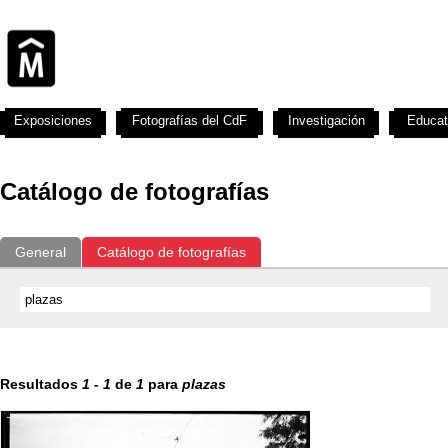
Exposiciones
Fotografías del CdF
Investigación
Educat
Catálogo de fotografías
General
Catálogo de fotografías
Resultados
1
-
1
de
1
para
plazas