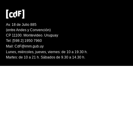
Av. 18 de Julio 885
(entre Andes y Convención)
CP 11100. Montevideo. Uruguay
Tel: [598 2] 1950 7960
Mail:
CdF@imm.gub.uy
Lunes, miércoles, jueves, viernes: de 10 a 19.30 h.
Martes: de 10 a 21 h. Sábados de 9.30 a 14.30 h.