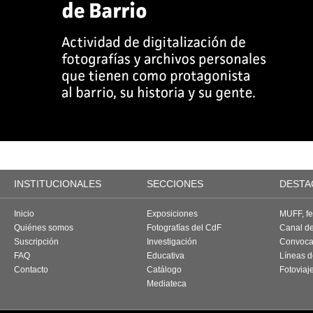
INSTITUCIONALES
SECCIONES
DESTA
Inicio
Exposiciones
MUFF, fes
Quiénes somos
Fotografías del CdF
Canal d
Suscripción
Investigación
Convoca
FAQ
Educativa
Líneas d
Contacto
Catálogo
Fotoviaj
Mediateca