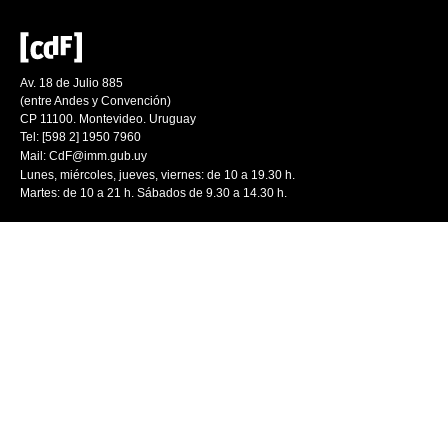
Av. 18 de Julio 885
(entre Andes y Convención)
CP 11100. Montevideo. Uruguay
Tel: [598 2] 1950 7960
Mail:
CdF@imm.gub.uy
Lunes, miércoles, jueves, viernes: de 10 a 19.30 h.
Martes: de 10 a 21 h. Sábados de 9.30 a 14.30 h.