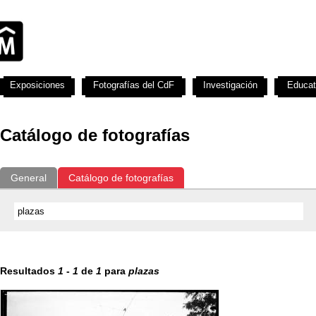
Exposiciones
Fotografías del CdF
Investigación
Educat
Catálogo de fotografías
General
Catálogo de fotografías
Resultados
1
-
1
de
1
para
plazas