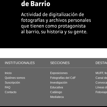
INSTITUCIONALES
SECCIONES
DESTA
Inicio
Exposiciones
MUFF, fes
Quiénes somos
Fotografías del CdF
Canal d
Suscripción
Investigación
Convoca
FAQ
Educativa
Líneas d
Contacto
Catálogo
Fotoviaj
Mediateca