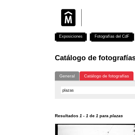
Exposiciones
Fotografías del CdF
Catálogo de fotografía
General
Catálogo de fotografías
Resultados
1
-
1
de
1
para
plazas