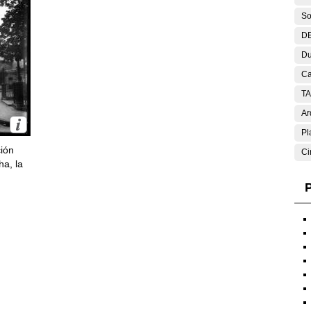
So
DE
Du
Ca
T
Ar
Pl
ción
Ci
ha, la
P