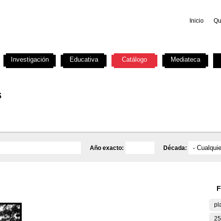
Inicio
Qu
Investigación
Educativa
Catálogo
Mediateca
s
Año exacto:
Década:
F
pl
25