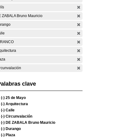
lís
 ZABALA Bruno Mauricio
rango
lle
ARANCO
quitectura
aza
rcunvalación
alabras clave
(-)
25 de Mayo
(-)
Arquitectura
(-)
Calle
(-)
Circunvalación
(-)
DE ZABALA Bruno Mauricio
(-)
Durango
(-)
Plaza