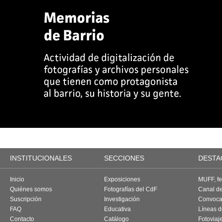
INSTITUCIONALES
SECCIONES
DESTA
Inicio
Exposiciones
MUFF, fes
Quiénes somos
Fotografías del CdF
Canal d
Suscripción
Investigación
Convoca
FAQ
Educativa
Líneas d
Contacto
Catálogo
Fotoviaj