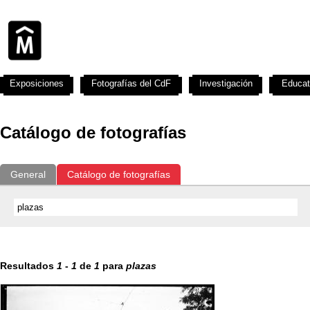
Exposiciones
Fotografías del CdF
Investigación
Educat
Catálogo de fotografías
General
Catálogo de fotografías
Resultados
1
-
1
de
1
para
plazas