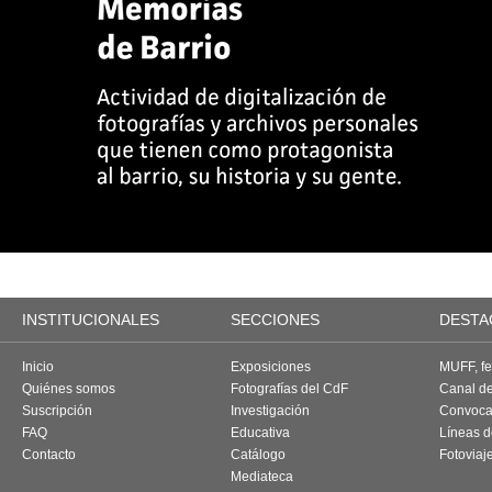
INSTITUCIONALES
SECCIONES
DESTA
Inicio
Exposiciones
MUFF, fes
Quiénes somos
Fotografías del CdF
Canal d
Suscripción
Investigación
Convoca
FAQ
Educativa
Líneas d
Contacto
Catálogo
Fotoviaj
Mediateca