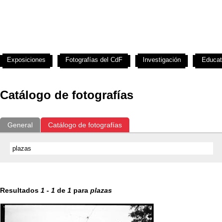
Exposiciones
Fotografías del CdF
Investigación
Educat
Catálogo de fotografías
General
Catálogo de fotografías
Resultados
1
-
1
de
1
para
plazas