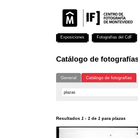
Exposiciones
Fotografías del CdF
Catálogo de fotografía
General
Catálogo de fotografías
Resultados
1
-
1
de
1
para
plazas