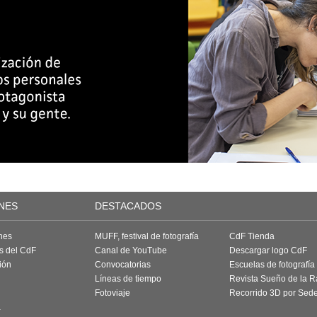
NES
DESTACADOS
nes
MUFF, festival de fotografía
CdF Tienda
as del CdF
Canal de YouTube
Descargar logo CdF
ión
Convocatorias
Escuelas de fotografía
Líneas de tiempo
Revista Sueño de la 
Fotoviaje
Recorrido 3D por Sed
a