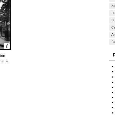
So
DE
Du
Ca
Ar
Pa
P
ción
ha, la