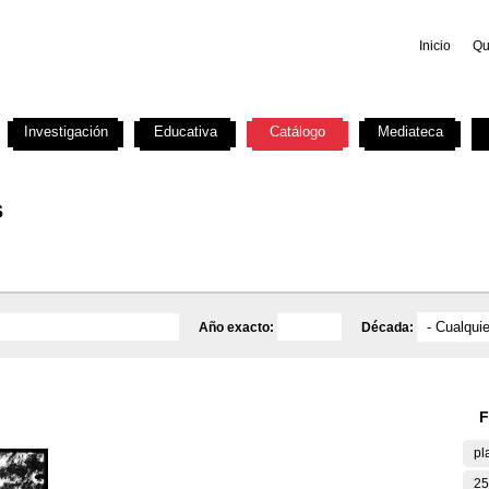
Inicio
Qu
Investigación
Educativa
Catálogo
Mediateca
s
Año exacto:
Década:
F
pl
25