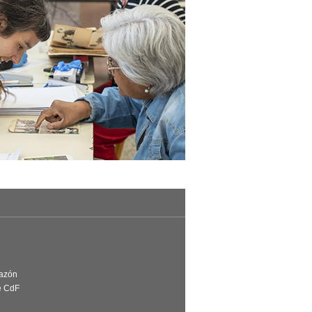
Razón
e CdF