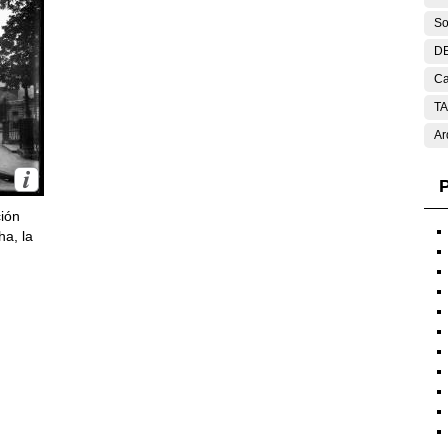
So
DE
Ca
T
Ar
P
ción
ha, la