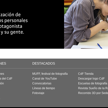
NES
DESTACADOS
nes
MUFF, festival de fotografía
CdF Tienda
as del CdF
Canal de YouTube
Descargar logo CdF
ión
Convocatorias
Escuelas de fotografía
Líneas de tiempo
Revista Sueño de la 
Fotoviaje
Recorrido 3D por Sed
a