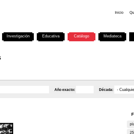
Inicio
Qu
Investigación
Educativa
Catálogo
Mediateca
s
Año exacto:
Década:
F
pl
25