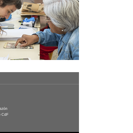
Razón
e CdF