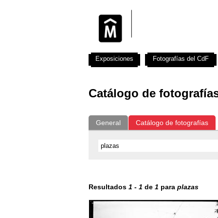
Exposiciones
Fotografías del CdF
Catálogo de fotografía
General
Catálogo de fotografías
Resultados
1
-
1
de
1
para
plazas