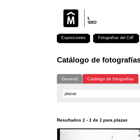
Exposiciones
Fotografías del CdF
Catálogo de fotografía
General
Catálogo de fotografías
Resultados
1
-
1
de
1
para
plazas