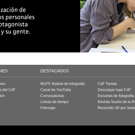
NES
DESTACADOS
nes
MUFF, festival de fotografía
CdF Tienda
as del CdF
Canal de YouTube
Descargar logo CdF
ión
Convocatorias
Escuelas de fotografía
Líneas de tiempo
Revista Sueño de la 
Fotoviaje
Recorrido 3D por Sed
a