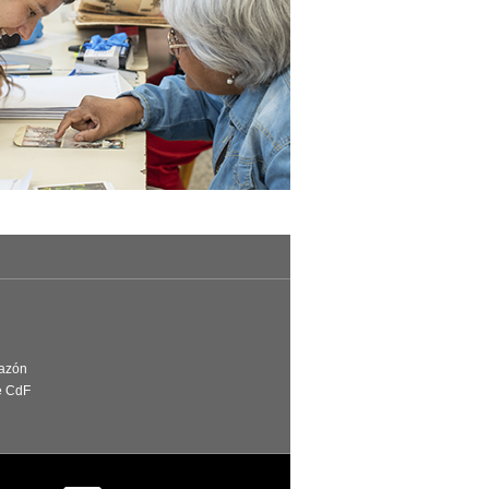
Razón
e CdF