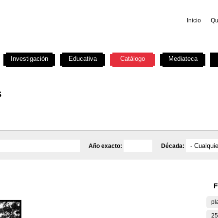
Inicio
Qu
Investigación
Educativa
Catálogo
Mediateca
s
Año exacto:
Década:
F
pl
25