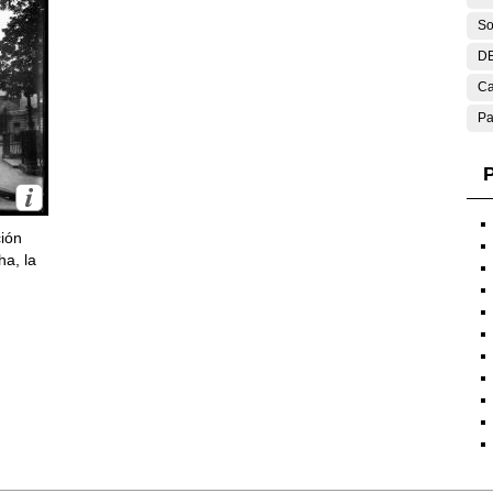
So
DE
Ca
Pa
P
ción
ha, la