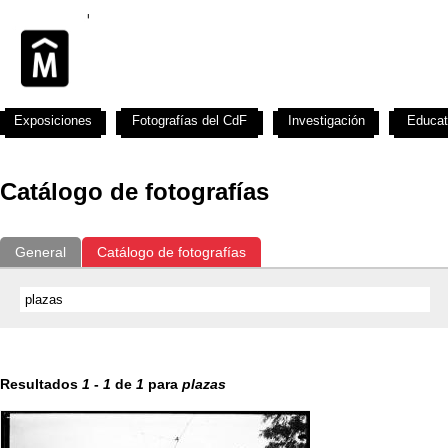
Exposiciones
Fotografías del CdF
Investigación
Educat
Catálogo de fotografías
General
Catálogo de fotografías
Resultados
1
-
1
de
1
para
plazas