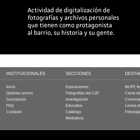
INSTITUCIONALES
SECCIONES
DESTA
Inicio
Exposiciones
MUFF, fes
Quiénes somos
Fotografías del CdF
Canal d
Suscripción
Investigación
Convoca
FAQ
Educativa
Líneas d
Contacto
Catálogo
Fotoviaj
Mediateca