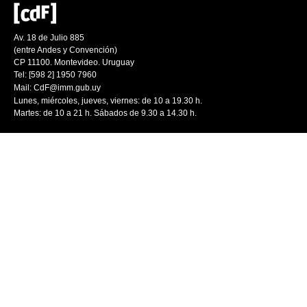
Av. 18 de Julio 885
(entre Andes y Convención)
CP 11100. Montevideo. Uruguay
Tel: [598 2] 1950 7960
Mail:
CdF@imm.gub.uy
Lunes, miércoles, jueves, viernes: de 10 a 19.30 h.
Martes: de 10 a 21 h. Sábados de 9.30 a 14.30 h.