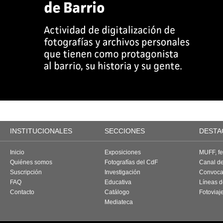
INSTITUCIONALES
SECCIONES
DESTA
Inicio
Exposiciones
MUFF, fes
Quiénes somos
Fotografías del CdF
Canal d
Suscripción
Investigación
Convoca
FAQ
Educativa
Líneas d
Contacto
Catálogo
Fotoviaj
Mediateca