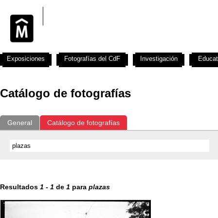
Exposiciones
Fotografías del CdF
Investigación
Educat
Catálogo de fotografías
General
Catálogo de fotografías
Resultados
1
-
1
de
1
para
plazas