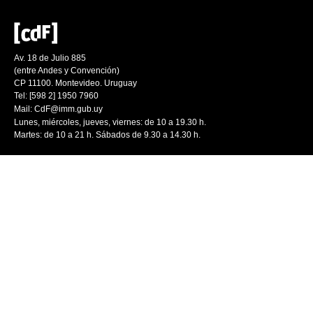
Av. 18 de Julio 885
(entre Andes y Convención)
CP 11100. Montevideo. Uruguay
Tel: [598 2] 1950 7960
Mail:
CdF@imm.gub.uy
Lunes, miércoles, jueves, viernes: de 10 a 19.30 h.
Martes: de 10 a 21 h. Sábados de 9.30 a 14.30 h.