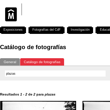
Exposiciones
Fotografías del CdF
Investigación
Educat
Catálogo de fotografías
General
Catálogo de fotografías
Resultados
1
-
2
de
2
para
plazas