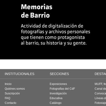
INSTITUCIONALES
SECCIONES
DESTA
Inicio
Exposiciones
MUFF, fes
Quiénes somos
Fotografías del CdF
Canal d
Suscripción
Investigación
Convoca
FAQ
Educativa
Líneas d
Contacto
Catálogo
Fotoviaj