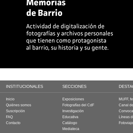
INSTITUCIONALES
SECCIONES
DESTA
Inicio
Exposiciones
MUFF, fes
Quiénes somos
Fotografías del CdF
Canal d
Suscripción
Investigación
Convoca
FAQ
Educativa
Líneas d
Contacto
Catálogo
Fotoviaj
Mediateca