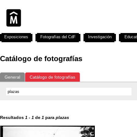
Exposiciones
Fotografías del CdF
Investigación
Educat
Catálogo de fotografías
General
Catálogo de fotografías
Resultados
1
-
1
de
1
para
plazas